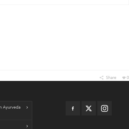
Share
0
n Ayurveda