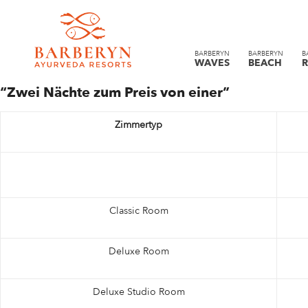
Sommer Tarife
BARBERYN
BARBERYN
B
24. April 2022 bis 30. November 2022
WAVES
BEACH
R
“Zwei Nächte zum Preis von einer”
Zimmertyp
Classic Room
Deluxe Room
Deluxe Studio Room