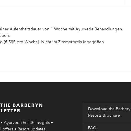
b einer Aufenthaltsdauer von 1 Woche mit Ayurveda Behandlungen.
gaben.
ag (€ 595 pro Woche). Nicht im Zimmerpreis inbegriffen.
 THE BARBERYN
Download the Barbery
LETTER
Resorts Brochure
• Ayurveda health insights •
FAQ
 offers • Resort updates