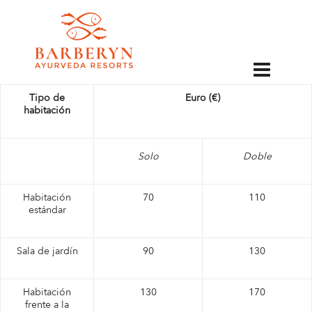
Tarifas de invierno
EN
01 de diciembre de 2022 al 23 de abril de
2023
Tipo de
Euro (€)
habitación
Solo
Doble
Habitación
70
110
estándar
Sala de jardín
90
130
Habitación
130
170
frente a la