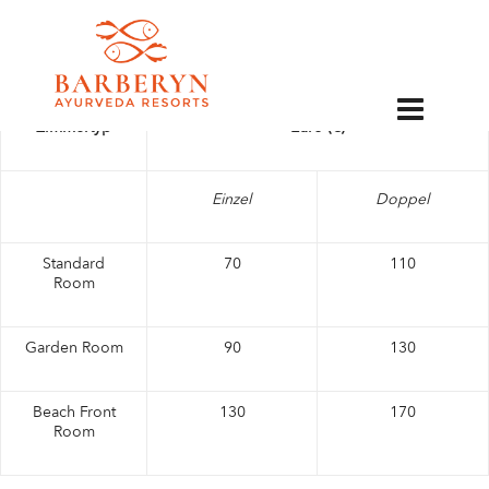
Winter Tarife
EN
01. December 2022 bis 23. April 2023
Zimmertyp
Euro (€)
Einzel
Doppel
Standard
70
110
Room
Garden Room
90
130
Beach Front
130
170
Room