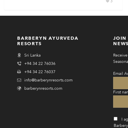
3
BARBERYN AYURVEDA
JOIN
RESORTS
NEWS
Sri Lanka
Receive 
Seasonal
+94 34 22 76036
+94 34 22 76037
Email A
info@barberynresorts.com
barberynresorts.com
First na
I a
Barbery