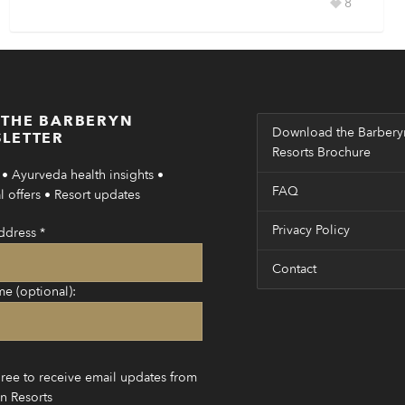
8
 THE BARBERYN
Download the Barbery
LETTER
Resorts Brochure
• Ayurveda health insights •
FAQ
 offers • Resort updates
Privacy Policy
ddress
*
Contact
me (optional):
gree to receive email updates from
n Resorts