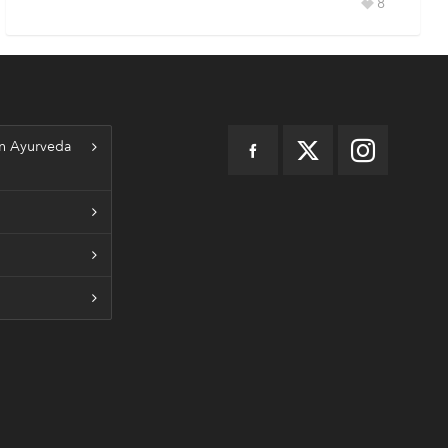
8
n Ayurveda