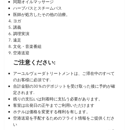
同期オイルマッサージ
ハーブバスとスチームバス
医師が処方したその他の治療。
ヨガ
講義
調理実演
遠足
文化・音楽番組
空港送迎
ご注意ください:
アーユルヴェーダトリートメントは、ご滞在中のすべて
のお客様に必須です.
合計金額の30％のデポジットを受け取った後に予約が確
定されます.
残りの支払いは到着時に支払う必要があります。
客室は出発日の正午までご利用いただけます
ホテルは価格を変更する権利を有します。
空港送迎を手配するためのフライト情報をご提供くださ
い