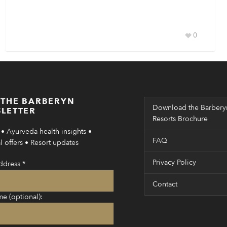
0
 THE BARBERYN
Download the Barbery
LETTER
Resorts Brochure
• Ayurveda health insights •
FAQ
 offers • Resort updates
Privacy Policy
ddress
*
Contact
me (optional):